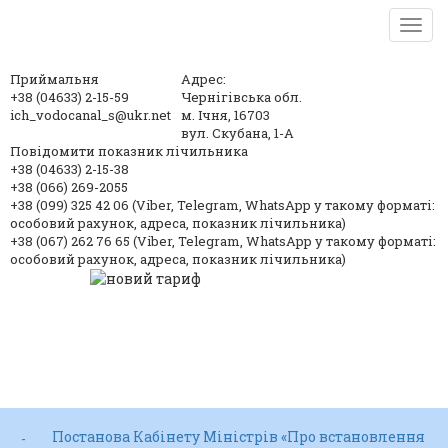
TOG
NAV
Приймальня
Адрес:
+38 (04633) 2-15-59
Чернігівська обл.
ich_vodocanal_s@ukr.net
м. Ічня, 16703
вул. Скубана, 1-А
Повідомити показник лічильника
+38 (04633) 2-15-38
+38 (066) 269-2055
+38 (099) 325 42 06 (Viber, Telegram, WhatsApp у такому форматі:
особовий рахунок, адреса, показник лічильника)
+38 (067) 262 76 65 (Viber, Telegram, WhatsApp у такому форматі:
особовий рахунок, адреса, показник лічильника)
Постанова Кабінету Міністрів «Про встановлення
-