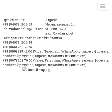
TOG
NAV
Приймальня
Адреса:
+38 (04633) 2-15-59
Чернігівська обл.
ich_vodocanal_s@ukr.net
м. Ічня, 16703
вул. Скубана, 1-А
Повідомити показник лічильника
+38 (04633) 2-15-38
+38 (066) 269-2055
+38 (099) 325 42 06 (Viber, Telegram, WhatsApp у такому форматі:
особовий рахунок, адреса, показник лічильника)
+38 (067) 262 76 65 (Viber, Telegram, WhatsApp у такому форматі:
особовий рахунок, адреса, показник лічильника)